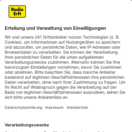
Stichflammen verursachen kann. Ein brennender Grill
sollte niemals mit Wasser gelöscht werden, sondern
mit einer Decke.
Anzeige
Vorsicht auch bei Elektrogrills
Anzeige
Nicht nur Holzkohlen-Grills bergen Gefahren, sondern
auch Elektrogrills. Bei der Nutzung von Elektrogrills ist
es wichtig, die Kabeltrommel komplett auszurollen,
um Überhitzung und Brände zu vermeiden, so die
Feuerwehr.
Diese Sicherheitstipps der Kölner Feuerwehr sollen
helfen, Grillunfälle im Rhein-Erft-Kreis zu verhindern