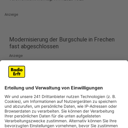
Anzeige
Modernisierung der Burgschule in Frechen
fast abgeschlossen
Anzeige
Die Sanierungsarbeiten an der Burgschule in Frechen
nähern sich dem Abschluss. Ab Januar 2026 können die
ersten Klassen in den modernisierten Gebäudeteil
einziehen. Die beiden Gebäude aus den 1960er-Jahren
wurden umfassend renoviert. Laut Angaben der Stadt
sorgen neue Böden, helle Wände und energieeffiziente
Beleuchtung für eine zeitgemäße Lernumgebung. Auch
die Heizung, Dächer, sanitären Anlagen und der