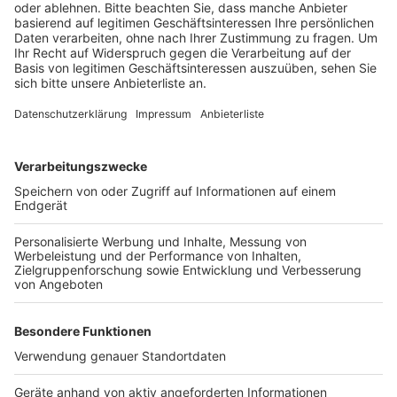
Brandschutz wurden auf den neuesten Stand
gebracht. Zusätzlich wurden Fenster, Türen und
Decken instand gesetzt. Für die äußeren
Klassenräume wurden außerdem neue Rettungswege
geschaffen, um die Sicherheit zu erhöhen. Mit der
Fertigstellung im Januar ist die Burgschule für die
kommenden Jahre bestens gerüstet.
Anzeige
Weitere Themen von Rhein und Erft
Anzeige
Saharastaub über dem Kreis
SPD-Fragen zum Microsoft-Rechenzentrum in
Bergheim
Martinsmarkt in Frechen: Handwerk, Design und