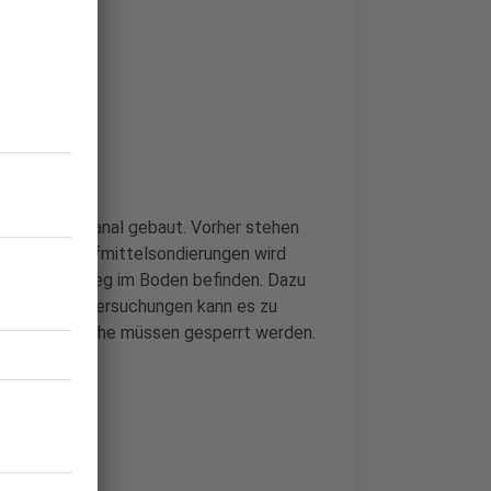
Mischwasserkanal gebaut. Vorher stehen
 an. Bei Kampfmittelsondierungen wird
iten Weltkrieg im Boden befinden. Dazu
rend der Untersuchungen kann es zu
nzelne Bereiche müssen gesperrt werden.