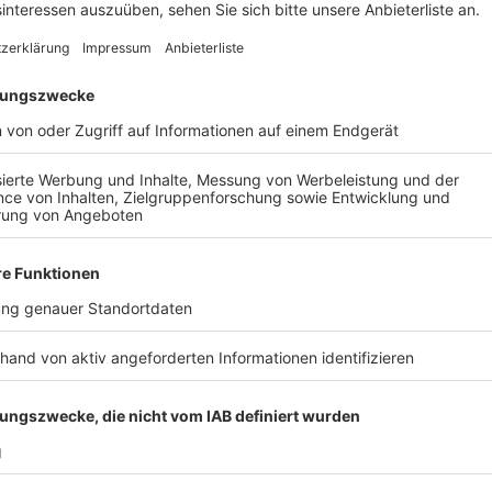
Anzeige
Bohrungen in der Toni-Ooms-Straße
Anzeige
In der Toni-Ooms-Straße in Frechen wird ein neuer 
dort ab Anfang April (7. April) Bodenuntersuchungen
geprüft, ob sich Bomben oder Granaten aus dem Zwe
werden im Grünbereich Bohrungen durchgeführt. Wäh
Einschränkungen kommen, heißt es von der Stadt. Ei
Anzeige
Weitere Themen von Rhein und Erft
Anzeige