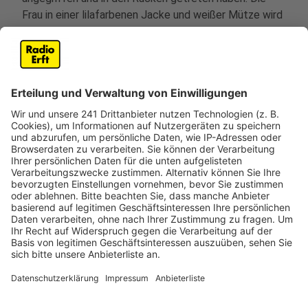
Frau in einer lilafarbenen Jacke und weißer Mütze wird
jetzt von der Polizei als Zeugin gesucht. Anschließend
soll der aggressive Mann die Mitarbeiterin eines Kiosks
attackiert haben. Ein Zeuge rief die Polizei und lotste
die Beamten zu dem Hotel. Dort konnte der Mann
festgenommen werden.
Er soll außerdem für weitere Angriffe verantwortlich
sein. Das hat die Auswertung von Videoaufnahmen am
Kölner Hauptbahnhof ergeben. Danach soll er dort
zwei weitere Seniorinnen unvermittelt angegriffen
haben. Laut der Ermittler erlitt eine 85-Jährige eine
Platzwunde und musste behandelt werden. Auch ein
vierter Angriff konnte dem Mann von der Polizei
zugeordnet werden. Dabei soll der jetzt
Festgenommene versucht haben, einen Mann im
Hauptbahnhof die U-Bahn-Treppe runter zu schubsen.
Auch er wird von der Polizei als Zeuge gesucht.
Geschädigte und Zeugen können sich telefonisch