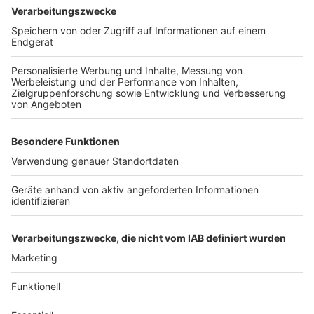
melden unter 0221 229-0 oder per E-Mail an
poststelle.koeln@polizei.nrw.de
Anzeige
Weitere Themen von Rhein und Erft
Anzeige
BUND klagt wieder gegen Tagebau Hambach
Lage am Köln/Bonner Flughafen wieder normal
Bedburger Schloss: Mietvertrag bis 2040
verlänger
Anzeige