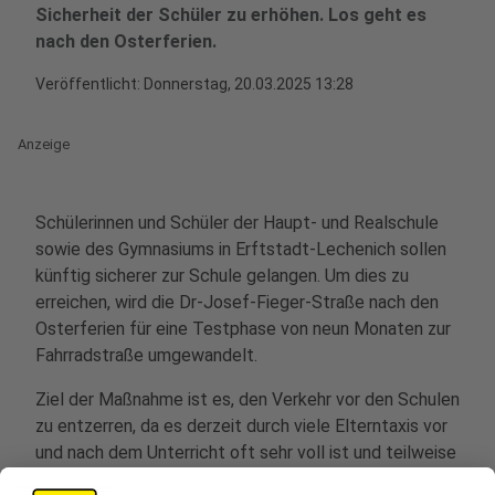
Sicherheit der Schüler zu erhöhen. Los geht es
nach den Osterferien.
Veröffentlicht:
Donnerstag, 20.03.2025 13:28
Anzeige
Schülerinnen und Schüler der Haupt- und Realschule
sowie des Gymnasiums in Erftstadt-Lechenich sollen
künftig sicherer zur Schule gelangen. Um dies zu
erreichen, wird die Dr-Josef-Fieger-Straße nach den
Osterferien für eine Testphase von neun Monaten zur
Fahrradstraße umgewandelt.
Ziel der Maßnahme ist es, den Verkehr vor den Schulen
zu entzerren, da es derzeit durch viele Elterntaxis vor
und nach dem Unterricht oft sehr voll ist und teilweise
gefährliche Situationen entstehen. Während der