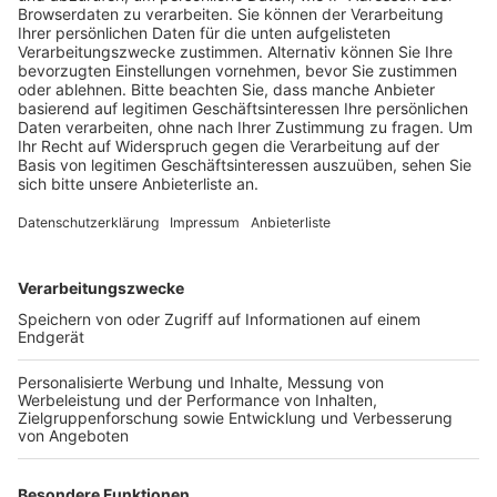
Module angeliefert. Diese sind für ein neues
naturwissenschaftliches Gebäude vorgesehen, das auf
der Rückseite des Gymnasiums entsteht.
Nach der Anlieferung werden die Module miteinander
verschraubt, bevor der Innenausbau beginnt. Bis zum
Sommer sollen die Arbeiten abgeschlossen sein,
sodass die neuen Räume rechtzeitig zum Beginn des
neuen Schuljahres genutzt werden können.
Anzeige
©
Stadt Frechen
Anzeige
Weitere Themen von Rhein und Erft