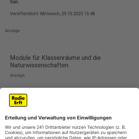
tun.
Veröffentlicht:
Mittwoch, 29.10.2025 15:48
Anzeige
Module für Klassenräume und die
Naturwissenschaften
Anzeige
Die Bauarbeiten zur Erweiterung des Gymnasiums in
Frechen machen deutliche Fortschritte. Bereits
wenige Wochen nach dem Spatenstich stehen die
ersten 24 Module am Rotdornweg. In dem
dreigeschossigen Neubau sollen künftig zehn
Klassenräume Platz finden. Aktuell werden weitere 16