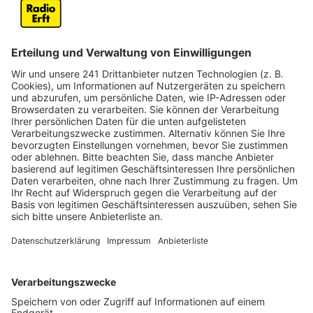
Plätze wegfallen und die Kinder möglichst nicht
getrennt werden. Geht es nach dem favorisierten
Vorschlag der Verwaltung, soll die Stadt ab dem
nächsten Sommer die Trägerschaft übernehmen und
dafür auch neues Personal einstellen. Laut dem
Vorschlag sollen die Kinder in den aktuellen
Räumlichkeiten der ehemaligen Don-Bosco-Schule
bleiben oder lediglich in einen anderen Teil der Schule
umziehen.
Die Übernahme der Trägerschaft würde für die Stadt
jährliche Kosten von rund 280.000 Euro bedeuten.
Eine andere Alternative wäre, dass ein freier Träger die
Kita übernimmt oder die Kinder doch auf andere Kitas
in Erftstadt aufgeteilt werden.
Anzeige