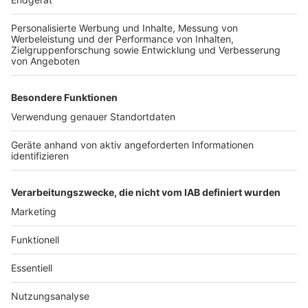
Weitere Themen von Rhein und Erft
Anzeige
Blindgängerfund in Köln-Deutz: Entschärfung noch
heute
Zug-Unfall bei Kerpen: RE-Züge fahren seit
Dienstag wieder
Feuerwehrmann in Köln nach Angriff in
Lebensgefahr
Anzeige