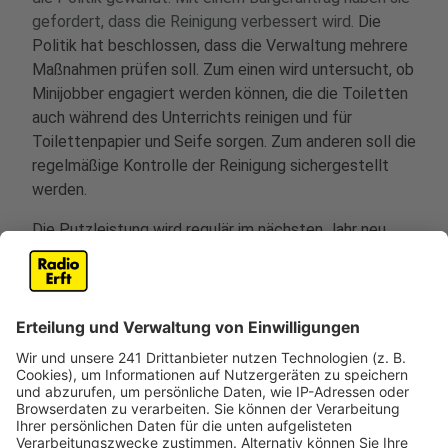
gefordert, dass die Reinigung verbessert wird.
Die
Politik hat beschlossen, dass die Verwaltung mehrere
Maßnahmen prüfen soll. Zum einen wird untersucht, ob
Minijobber engagiert werden können, die die Toiletten
auch während des Unterrichts reinigen und für
Toilettenpapier und Seife sorgen. Zum anderen soll die
regelmäßige Kontrolle der Reinigung sichergestellt
werden.
Die Putzleistung wird regulär im nächsten Jahr neu
ausgeschrieben, wobei die Vorgaben enger gefasst
werden sollen.
Anzeige
Zusätzliche Toilettencontainer sollen
helfen
Anzeige