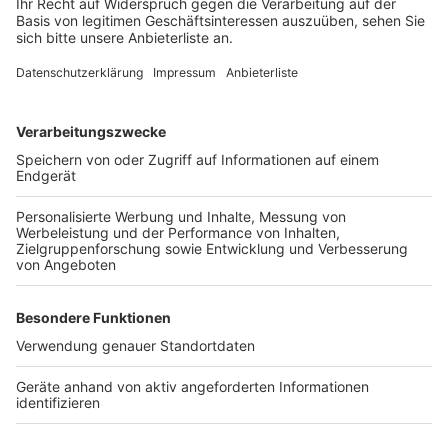
Sicherheitskonzept der Veranstaltung sei gut
gewesen, so etwas könne bei Großveranstaltungen
leider vorkommen und sei nicht zu verhindern. Ein
Abbruch der Party sei aus Polizeisicht nicht
zielführend gewesen und hätte sogar für eine Panik
sorgen können.
Anzeige
Weitere Themen von Rhein und Erft
Anzeige
Heimatpreis Erftstadt geht an drei Vereine
Großbrand zerstört Hürther
Obdachlosenunterkunft
Prozess: Schwerer Raub am Kölner Neumarkt vor
Gericht