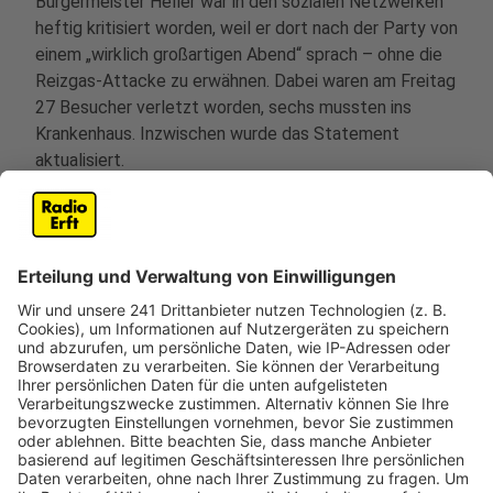
Bürgermeister Heller war in den sozialen Netzwerken
heftig kritisiert worden, weil er dort nach der Party von
einem „wirklich großartigen Abend“ sprach – ohne die
Reizgas-Attacke zu erwähnen. Dabei waren am Freitag
27 Besucher verletzt worden, sechs mussten ins
Krankenhaus. Inzwischen wurde das Statement
aktualisiert.
Die Stadt bedankte sich bei den Einsatzkräften und
Helfern: durch ihr schnelles, besonnenes und
professionelles Handeln hätten die Betroffenen
umgehend versorgt und die Situation rasch unter
Kontrolle gebracht werden können. Und auch die vielen
Besucherinnen und Besucher seien in der Situation
ruhig und rücksichtsvoll geblieben. Der alkoholisierte
Mann, der das Reizgas in die Menge gesprüht hatte,
wurde in Gewahrsam genommen. Den Verletzten
wünscht die Stadt schnelle Genesung.
Außerdem wird die Polizei zitiert: Das