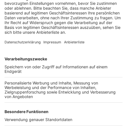
Gewerbeflächen – von der Planung über die
Erschließung bis hin zur Vermarktung. Bürgermeister
Andreas Heller bezeichnet das Programm als große
Chance, den Strukturwandel aktiv mitzugestalten.
Zusätzlich sollen Investoren durch eine
Landesbürgschaft von bis zu 200 Millionen Euro auf
die Region aufmerksam gemacht werden. Elsdorf
verfolgt mit dem Programm das Ziel, nachhaltige
Arbeitsplätze zu schaffen und die wirtschaftliche
Zukunft der Stadt zu sichern.
Anzeige
Weitere Themen von Rhein und Erft
Anzeige
Windrad bei Kerpen-Buir brannte