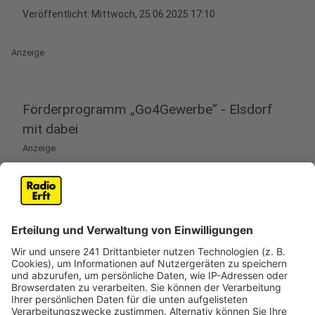
Veröffentlicht:
Mittwoch, 25.06.2025 17:10
Anzeige
Förderprogramm „Go4Gewerbe“ - Elsdorf
mit dabei
Anzeige
Elsdorf gehört zu den ersten drei Städten im
Rheinischen Revier, die vom Förderprogramm
„Go4Gewerbe“ des Landes Nordrhein-Westfalen
profitieren. Ziel des Programms ist es, neue
Gewerbeflächen zu schaffen und damit Arbeitsplätze
in der Region zu sichern. Für Elsdorf bedeutet dies
konkrete Unterstützung bei der Entwicklung neuer