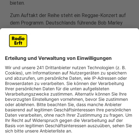
bieten.
Zum Auftakt der Reihe steht ein Reggae-Konzert auf
dem Programm. Deutschlands führende Bob Marley
Tribute-Band will für karibische Klänge und gute
Stimmung sorgen.
Weitere Highlights der Konzertreihe sind ein
Schlagergipfel und ein Heavy Metal-Konzert. Ein
besonderes Event ist auch der 5. Erftkreis Lied
Contest. Beim sogenannten ELC treten Musiker aus
allen Städten des Rhein-Erft-Kreises gegeneinander
an.
Elsdorf stellvertretender Bürgermeister Harald Könen
zeigte sich zuversichtlich, dass auch in diesem Jahr
wieder viele Besucher zu den Konzerten kommen
werden. In den vergangenen Jahren war das Interesse
an der Veranstaltung stets groß.