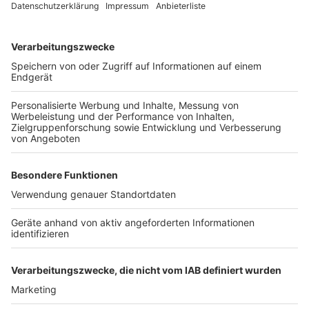
Die Konzertreihe „Musik mit Aussicht“ hat sich als
fester Bestandteil des kulturellen Sommers in Elsdorf
etabliert und bietet Musikfans eine einzigartige
Kulisse mit Blick auf den Tagebau.
Anzeige
Weitere Themen von Rhein und Erft
Anzeige
A4 am Sonntag komplett gesperrt
Elsdorf prüft Lachgasverbot
Hürther Meisen gegen giftige Raupen
Anzeige