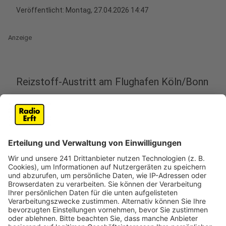
Veröffentlicht:
Montag, 27.04.2026 14:47
Anzeige
Reizstoff-Austritt am Flughafen Köln/Bonn
Anzeige
Bei einer Routinekontrolle im Terminal 1 des
Flughafens Köln/Bonn kam es am Sonntag zu einem
Zwischenfall. Sicherheitskräfte entdeckten in einem
persönlichen Gegenstand eine Ampulle, aus der eine
geringe Menge Reizstoff austrat. Um die Sicherheit
der Anwesenden zu gewährleisten, wurde der
betroffene Kontrollbereich umgehend gesperrt und
geräumt.