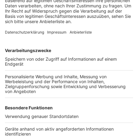
Durch den austretenden Stoff klagten mehrere
Sicherheitsmitarbeiter sowie Polizisten über
Reizungen der Atemwege. Zwei der betroffenen
Personen mussten zur weiteren Behandlung in ein
Krankenhaus gebracht werden. Passagiere waren laut
offiziellen Angaben zu keinem Zeitpunkt von dem
Vorfall betroffen.
Die Bundespolizei ermittelt wegen
eines möglichen Verstoßes gegen das Waffengesetz.
Anzeige
Weitere Themen von Rhein und Erft
Anzeige
Bedburg: Ursache für Windrad-Havarie weiter
offen