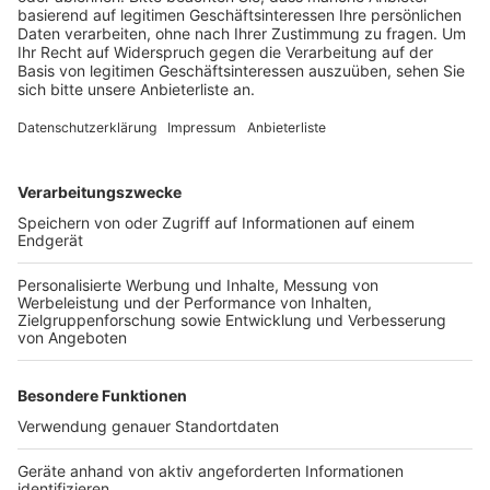
Der Bürgermeister zeigt sich optimistisch, dass der
Digitalpark zahlreiche Unternehmen anziehen wird. Er
verweist auf die Strahlkraft von Microsoft, das in
Bergheim und Bedburg Hyperscaler errichtet. Mießeler
rechnet damit, dass im Digitalpark bis zu 2.500 neue
Arbeitsplätze entstehen könnten.
Anzeige
Weitere Themen von Rhein und Erft
Anzeige
Hürth investiert 900.000 Euro in Schul- und Kita-
Sanierung
Zoom Open Air-Kino in Brühl
Sonderausstellung zur Flutkatastrophe im