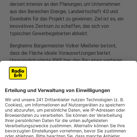
derzeit intensiv an den Planungen, um Unternehmen
aus den Bereichen Energie, Landwirtschaft 4.0 und
Eisenbahn für das Projekt zu gewinnen. Ziel ist es, ein
innovatives Zentrum zu schaffen, das sich von
typischen Gewerbegebieten abhebt.
Bergheims Bürgermeister Volker Mießeler betont,
dass die Fläche ideale Voraussetzungen bietet.
Ursprünglich plante RWE hier den Bau eines weiteren
Kraftwerks, sodass die Infrastruktur bereits vorhanden
ist. Die Vermarktung des Digitalparks könnte daher
zügig starten. Mießeler hofft, dass die Suche nach
einem Projektentwickler bereits im Oktober auf der
Immobilienmesse Expo Real beginnen kann.
Ein wichtiger Meilenstein ist ein Workshop Ende
August, an dem auch NRW-Wirtschaftsministerin Mona
Neubaur teilnehmen wird. Hier sollen die Pläne weiter
konkretisiert werden.