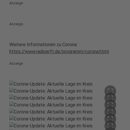
Anzeige
Anzeige
Weitere Informationen zu Corona:
https://www.radioerft.de/programm/corona.html
Anzeige
crop_free
crop_free
crop_free
crop_free
crop_free
crop_free