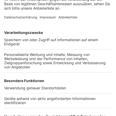
Feuerwehr konnte der Gasaustritt gestoppt werden.
Insgesamt erlitten 14 jugendliche Besucher Augen-
und Atemwegsreizungen. Sie wurden zur weiteren
Behandlung in umliegende Kliniken gebracht.
Anzeige
Weitere Meldungen von Rhein und Erft
Anzeige
Brühl/Bornheim: Mutmaßlicher Sextäter gefasst
ADAC eröffnet Radservice-Station in Frechen-
Bachem
Kerpen beschließt umfassende
Nachhaltigkeitsstrategie