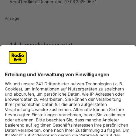
Veröffentlicht:
Donnerstag, 07.08.2025 06:51
Anzeige
14 Jugendliche verletzt
Anzeige
In einem Kölner Freizeitbad sind am Mittwochabend
(06.08.) etliche junge Menschen mit Verletzungen ins
Krankenhaus gebracht worden. In dem Bad im
Stadtteil Chorweiler war offenbar Chlorgas
ausgetreten. Der Vorfall soll sich gegen 21 Uhr im
Bereich der Rutschenanlage ereignet haben.
Mitarbeiter hatten wegen des Chlorgeruchs die
Rettungskräfte alarmiert und mit der Räumung des
Bades begonnen. Noch vor dem Eintreffen der