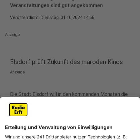
Veranstaltungen sind gut angekommen
Veröffentlicht:
Dienstag, 01.10.2024 14:56
Anzeige
Elsdorf prüft Zukunft des maroden Kinos
Anzeige
Die Stadt Elsdorf will in den kommenden Monaten die
Zukunft des maroden Kinos prüfen und setzt dabei auf
die Unterstützung der Elsdorfer Bürger. Diese Initiative
kommt gut an: Beim Infoabend am Montag (30.09.)
und bei der Besichtigung des Kinos am Samstag
(28.09.) waren jeweils rund 30 bis 40 Elsdorfer
anwesend, um sich über den Zustand des Kinos zu