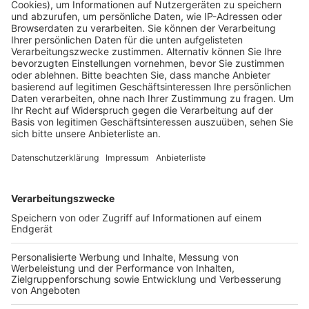
informieren.
Einige Bürger brachten bereits kreative Vorschläge zur
zukünftigen Nutzung des alten Kinos ein, während
andere sich zunächst über die möglichen Kosten des
Projekts informieren wollten, so ein Sprecher der
Stadt. Ende des Monats soll ein weiterer Termin
stattfinden, um konkretere Ideen auszuarbeiten.
Ob das Kino jedoch überhaupt wieder genutzt werden
kann, bleibt unklar. Die Stadt betont, dass die
Herausforderungen enorm sind, da das Gebäude unter
anderem durch Schimmel und einen Wasserschaden in
einem sehr schlechten Zustand ist.
Anzeige
Weitere Themen von Rhein und Erft