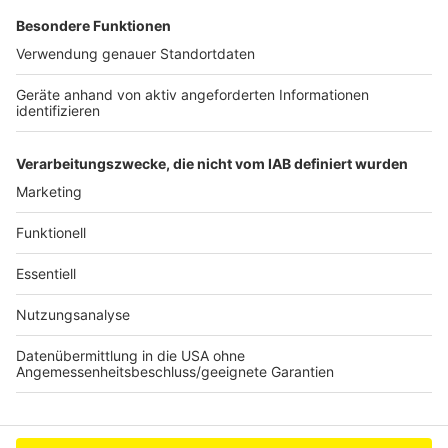
Anzeige
Bombe in Köln-Porz entdeckt: A59 und A559
betroffen
Tigermücke jetzt auch in Kerpen entdeckt
VRS erhöht Ticketpreise ab Januar 2025
Anzeige
Anzeige
Anzeige