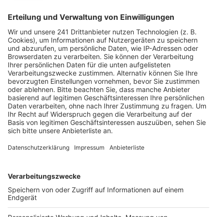
beim Wertstoffhof an der Engelsdorfer Straße
abgeben. Die Sachen werden dann sortiert und in den
Containern des Brühler Rathauses in Ost ausgestellt.
Dort können dann alle Brühler an insgesamt drei
Terminen zum Stöbern kommen und sich „neuen“ alten
Weihnachtsschmuck mitnehmen - und zwar kostenlos.
Die Abgabe von altem Weihnachtsschmuck geht vom
18.11. bis zum 06.12. am Wertstoffhof Engelsdorfer
Straße zu den üblichen Öffnungszeiten.
Nach Weihnachtsschmuck stöbern geht dann im
Container H des Rathauses C in Brühl:
Samstag, 07.12 von 11 – 13 Uhr
Montag, den 09.12. von 15 – 17 Uhr
Freitag, den 13.12. von 15 – 17 Uhr
Anzeige