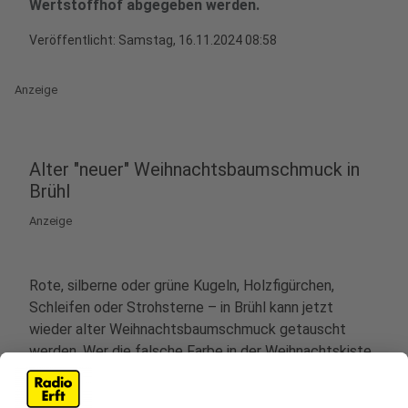
Wertstoffhof abgegeben werden.
Veröffentlicht:
Samstag, 16.11.2024 08:58
Anzeige
Alter "neuer" Weihnachtsbaumschmuck in
Brühl
Anzeige
Rote, silberne oder grüne Kugeln, Holzfigürchen,
Schleifen oder Strohsterne – in Brühl kann jetzt
wieder alter Weihnachtsbaumschmuck getauscht
werden. Wer die falsche Farbe in der Weihnachtskiste
hat oder Schmuck, den er nicht mehr mag, der kann
gut erhaltenen Baumschmuck ab dem 18. November