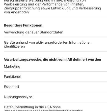
Weitere Themen von Rhein und Erft
Anzeige
Höhere Gebühren für Müll und Trinkwasser in
Hürth
Spatenstich für neue Feuer- und Rettungswache
Rhein-Erft: Weniger Jugendliche wegen Alkohol im
Krankenhaus
Anzeige
Anzeige