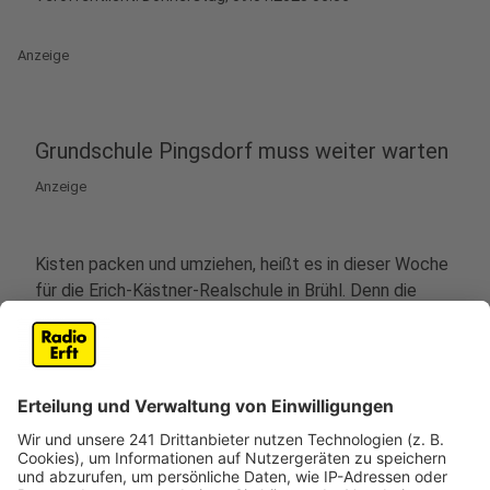
Anzeige
Grundschule Pingsdorf muss weiter warten
Anzeige
Kisten packen und umziehen, heißt es in dieser Woche
für die Erich-Kästner-Realschule in Brühl. Denn die
Schule zieht in dieser Woche endlich in ihren Neubau
ein. Laut der Stadt startet der Unterricht dann am
kommenden Montag (13.01.) an der Römerstraße.
Eigentlich sollte der Umzug schon im Sommer
stattfinden, wurde dann aber auf die Herbstferien und
dann weiter auf den Anfang des Jahres verschoben.