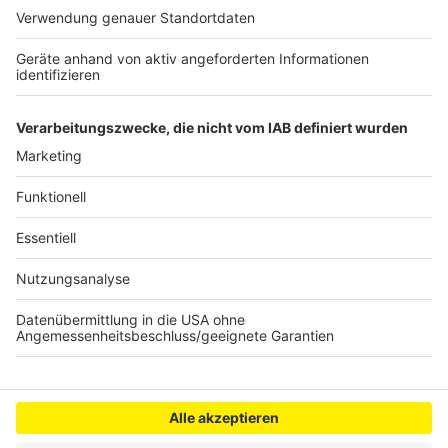
Stressfreie Eltern-Kind-Beziehungen durch
Hypnose
Nachwuchsprobleme bei Sternsingern
Mehr Babys im Kreis
Anzeige
Anzeige
Anzeige