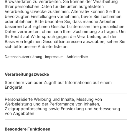
Der Grund: einige sicherheitstechnische Einrichtungen
waren nicht rechtzeitig fertig – die Abnahme des
Gebäudes durch die Stadt hat sich dadurch verzögert,
heißt es. Die Verzögerung hat nicht nur Auswirkungen
auf die Realschule, auch die Pingsdorfer Grundschule
ist betroffen. Denn sie soll in das frei werdende
ehemalige RWE-Gebäude einziehen, in dem jetzt in
dieser Woche noch die Schülerinnen und Schüler der
Erich-Kästner Realschule unterrichtet werden. Einen
Termin für den Umzug der Grundschule gibt es – laut
der Stadt Brühl - aktuell aber noch nicht.
Anzeige
Weitere Themen von Rhein und Erft
Anzeige