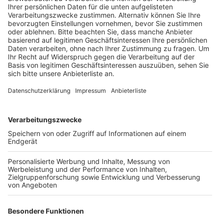
kann losgehen. Über die App werden sowohl die in
Standortnähe verfügbaren SmartBikes als auch die
Stationen für die Rückgabe angezeigt. Abgerechnet
wird die Fahrtdauer in 30-Minuten-Schritten. Kommt
Besuch oder fährt die ganze Familie mit, können bis zu
vier Räder pro Konto ausgeliehen werden.
Aktuell
ergänzen die mobic-Räder die Mobilitätsangebote in
sieben weiteren Kommunen des Rhein-Erft-Kreises.
Mit den Rädern von nextbike kann über die Stadt-
beziehungsweise Kreisgrenzen hinausgefahren werden.
Hierfür werden die Räder an Übergabestationen an den
kommunalen Grenzen einfach getauscht.
Anzeige
Weitere Themen von Rhein und Erft
Anzeige