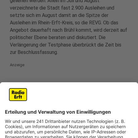
geliehen werden. Allein im Juli und August
verzeichnete die Stadt fast 2.900 Ausleihen und
setzte sich im August damit an die Spitze der
Ausleihen im Rhein-Erft-Kreis, so die REVG. Ob das
Angebot dauerhaft nach Brühl kommt, wird derzeit auf
politischer Ebene beraten und diskutiert. Die
Verlängerung der Testphase überbrückt die Zeit bis
zur Beschlussfassung.
Anzeige
Und so funktioniert es
Anzeige
Nach der einmaligen Registrierung in der nextbike-App
und Hinterlegung der Bezahldaten reicht ein Scan des
auf dem Rad aufgebrachten QR-Codes und die Fahrt