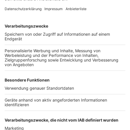
Schüler aber bestimmte Voraussetzungen erfüllen.
Das sind unter anderem Pünktlichkeit und keine
unentschuldigten Fehlzeiten.
Anzeige
Weitere Themen von Rhein und Erft
Anzeige
Nächste Bauarbeiten am Berufskolleg Bergheim
starten
Sündenwäldchen Kerpen: Betretungsverbot ab
Montag
Unfall bei Hochzeitskorso in Bergheim
Anzeige