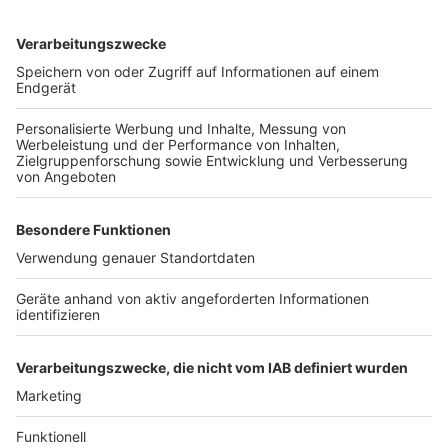
wurde bei dem Einsatz niemand. Zur Ursache des
Feuers und zur Höhe des entstandenen Schadens
konnte die Feuerwehr bislang keine Angaben machen.
Anzeige
Weitere Themen von Rhein und Erft
Anzeige
Erft fließt jetzt im neuen Bett
Hundewiese in Pulheim kommt gut an
Millionen Euro kommen in den Rhein-Erft-Kreis
Anzeige