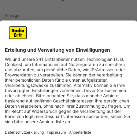
Anzeige
Brennende Mülltonnen am INTRO in
Bergheim
Anzeige
Am Donnerstagvormittag (30. Oktober) hat ein Feuer
an einem Müllsammelplatz am Intro in Bergheim für
einen größeren Einsatz der Feuerwehr gesorgt. Es
gingen mehrere Notrufe bei der Kreisleitstelle ein, da
eine starke Rauchentwicklung zu sehen war. Die ersten
Einsatzkräfte vor Ort stellten fest, dass mehrere
Mülltonnen in Flammen standen. Die Feuerwehr konnte
den Brand schnell unter Kontrolle bringen. Verletzt