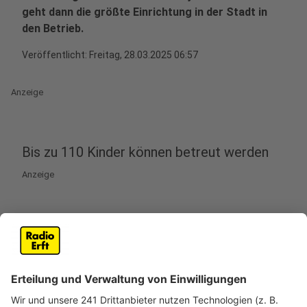
geht dann die größte Einrichtung in der Stadt in
den Betrieb.
Veröffentlicht:
Freitag, 28.03.2025 06:57
Anzeige
Bis zu 110 Kinder können betreut werden
Anzeige
In Bergheim-Glessen entsteht im Moment die größte
Kita der Stadt. Über 100 Kinder sollen in Zukunft in der
Einrichtung „Am Glessener Feld“ betreut werden.
Zuletzt musste noch die ganze Technik, zum Beispiel
in der Küche und für die Lüftungsanlage installiert
werden. Zudem wurden Sandkästen und Spielgeräte