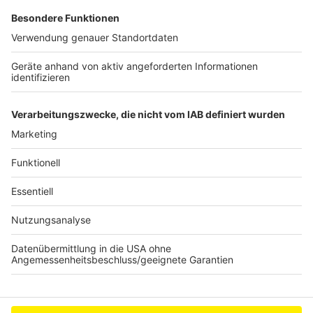
Kerpener Politiker wollen Verbot von Lachgas
Internationale Drogenbande: Razzia auch im
Rhein-Erft-Kreis
Umbau des Freibads Elsdorf: Start der
Bauarbeiten
Anzeige
Anzeige
Anzeige