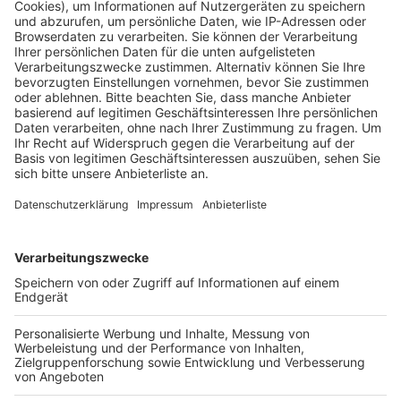
aufgebaut.
Ende Juni soll die neue Kita dann wie geplant fertig
sein, heißt es von der Stadt Bergheim. Ab September
sollen dort dann nach und nach die Kinder in sechs
Gruppen betreut werden.
Die Vergabe der Kitaplätze übernimmt der Träger
Käpt’n Browser anhand der Vormerkungen im Kita-
Navigator der Stadt, heißt es. Er sucht noch Personal.
Die Kosten für den Kita-Neubau bleiben wohl im
Rahmen, die geplanten 7,4 Millionen Euro sollen nicht
überschritten werden.
Anzeige
Weitere Thmenen von Rhein und Erft
Anzeige