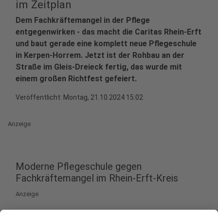
im Zeitplan
Dem Fachkräftemangel in der Pflege
entgegenwirken - das macht die Caritas Rhein-Erft
und baut gerade eine komplett neue Pflegeschule
in Kerpen-Horrem. Jetzt ist der Rohbau an der
Straße im Gleis-Dreieck fertig, das wurde mit
einem großen Richtfest gefeiert.
Veröffentlicht:
Montag, 21.10.2024 15:02
Anzeige
Moderne Pflegeschule gegen
Fachkräftemangel im Rhein-Erft-Kreis
Anzeige