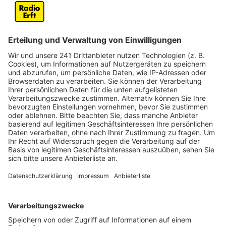
In Kerpen-Horrem entsteht gerade eine komplett
neue Pflegeschule der Caritas Rhein-Erft. Die
Bauarbeiten liegen voll im Zeitplan, heißt es von der
Caritas. Der Rohbau ist fertig und wurde bei einem
Richtfest eingeweiht. Im September 2025 soll dann
die Ausbildung an der Pflegeschule starten.
Bis dahin entsteht auf über 1.100 Quadratmetern ein
komplett barrierefreier Neubau in Horrem. Mit
modernen Klassenzimmern, einem großen Praxisraum,
Aufenthaltsträumen und Büros. Dort sollen dann 190
Azubis und Studierende in verschiedensten
Pflegeberufen ausgebildet werden. Bei dem Richtfest
hat die Stadt Kerpen noch mal die Bedeutung der
Pflegeschule für den Rhein-Erft-Kreis hervorgehoben.
Sie sei ein wichtiger Schritt, um die Altersversorgung
in der Region zu sichern.