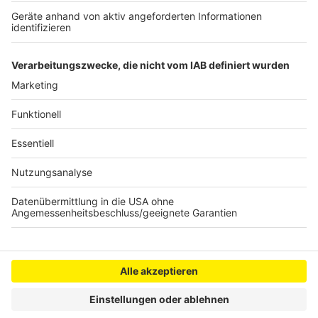
Großbrand zerstört Obdachlosenunterkunft
Pfefferspray-Attacke auf 90er-Party
Handwerker fürchten Verkehrsinfarkt
Anzeige
Anzeige
Anzeige
Anzeige