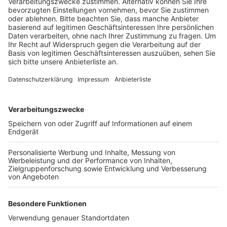
auf die Züge der S19 zwischen Düren und Köln
auszuweichen. Einige der Fahrten, die eigentlich in
Kerpen Sindorf enden, werden dann bis Düren
verlängert. Ab 21 Uhr wird außerdem noch ein
Schnellbus eingesetzt, weil die S19 dann nur noch
einmal in der Stunde fährt. Züge im Fernverkehr
werden in der Zeit großräumig umgeleitet – der
Bahnhof Düren wird dann nicht mehr angefahren. Die
gesamten Erneuerungsarbeiten an den Gleisen sollen
bis zum 24. Juli abgeschlossen sein.
Anzeige
Weitere Meldungen von Rhein und Erft
Anzeige