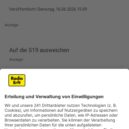
Veröffentlicht:
Dienstag, 16.06.2026 15:09
Anzeige
Auf die S19 ausweichen
Anzeige
Ende Juni müssen sich etliche Bahnpendler im Rhein-
Erft-Kreis auf Ausfälle und Verspätungen einstellen.
Vom 26. Juni an erneuert die Bahn an mehreren Stellen
für mehr als 23 Millionen Euro Weichen und Gleise.
Davon betroffen sind die Regionalexpresslinie 1 und 9
zwischen Düren und Köln und die Regionalbahn 38
zwischen Horrem und Köln Messe/Deutz. Dort kommt
es dann zu Teilausfällen. Die Bahn rät den Pendlern,