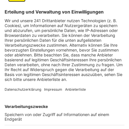
Anzeige
See soll bald zum Badesee werden
Anzeige
Temperaturen um die 30 Grad – da suchen viele an
diesem Wochenende wieder Abkühlung im See. Aber
bitte nicht im Pulheimer See – sagt die Stadt. Das
Schwimmen dort kann in der alten Kiesgrube aktuell
noch lebensgefährlich sein und ist deshalb verboten.
Der See soll aber zum Badesee werden, und politisch
soll nächste Woche der nächste Schritt dafür
vorbereitet werden.
Anzeige