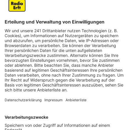
Online-Apotheken haben insbesondere bei nicht
verschreibungspflichtigen Medikamenten einen großen
Marktanteil, da lokale Apotheken mit den Preisen oft
nicht mithalten können. Dies liegt unter anderem an
Kosten für Miete, Personal und besonderen
Vorschriften. Apotheken müssen eine bestimmte
Menge an Medikamenten sowie spezielle Gegengifte
oder Impfstoffe stets vorrätig halten, was
zusätzliche Kosten verursacht.
Um mit dem Service der Online-Apotheken
mitzuhalten, setzen viele Apotheken im Rhein-Erft-
Kreis auf Liefer-Services. Einige Apotheken haben
auch schon Abholschränke installiert, in denen die
Kunden 24 Stunden am Tag ihre Medikamente abholen
können. Zudem betonen sie die persönliche Beratung,
die eine Online-Apotheke nicht bieten kann.
Anzeige