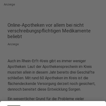
Anzeige
Online-Apotheken vor allem bei nicht
verschreibungspflichtigen Medikamente
beliebt
Anzeige
Auch im Rhein-Erft-Kreis gibt es immer weniger
Apotheken. Laut der Apothekensprecherin im Kreis
mussten allein in diesem Jahr bereits drei Geschäfte
schließen. Mit rund 60 Apotheken im Kreis ist die
flächendeckende Versorgung derzeit noch gesichert,
dennoch bereitet diese Entwicklung Sorgen.
Ein wesentlicher Grund für die Probleme vieler
Apotheken ist die Konkurrenz durch den Online-Handel.