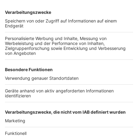
neuer Steuerbescheid wird nur dann ausgestellt, wenn
sich der Steuersatz, die Anzahl der Hunde oder sich
Angaben zum Besitzer ändern.
Anzeige
Weitere Themen von Rhein und Erft
Anzeige
Kombi-Bad-Lösung für Lechenich zu teuer
Zehn Jahre Haft nach Hammer-Angriff in
Erftstadt
Bäcker erfolgreich bei Siedegebäck-Prüfung
Anzeige