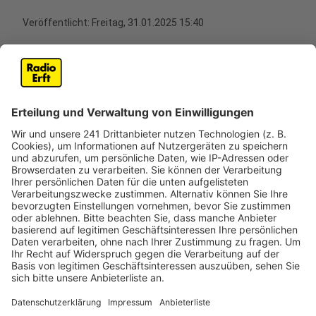
Veröffentlicht:
Freitag, 31.01.2025 15:40
Anzeige
Hundesteuer in Erftstadt: Neue Regelung
Anzeige
Im Rhein-Erft-Kreis erhalten nicht alle Hundebesitzer
jedes Jahr einen Steuerbescheid für ihre Vierbeiner.
Mehrere Städte, darunter Kerpen und Hürth, haben
bereits auf Mehrjahresbescheide umgestellt. Nun
zieht auch die Stadt Erftstadt nach. Diese Umstellung
soll laut Stadtverwaltung Kosten sparen und Abläufe
vereinfachen. Der neue Bescheid gilt für mehrere
Jahre und sollte sorgfältig aufbewahrt werden. Ein