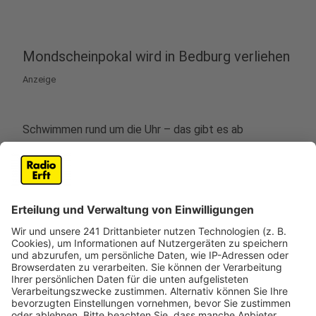
Mondscheinpokal wird in Bedburg verliehen
Anzeige
Schwimmen rund um die Uhr – das gibt es ab
Freitagabend in Bedburg. Hier startet dann im Monte
Mare das nächste 24-Stunden-Schwimmen. Ziel ist es,
innerhalb von einem Tag und einer Nacht möglichst
viele Bahnen zu schwimmen, heißt es von der
Bedburger Ortsgruppe der DLRG. Schwimmer dürfen
dabei aber jederzeit Pausen machen und das
Schwimmbad auch verlassen. Los geht die
Schwimmerei am 15. November um 18 Uhr.
Die Siegerehrung ist dann für Samstagabend geplant.
Unter anderem wird der Stadtmeister oder die