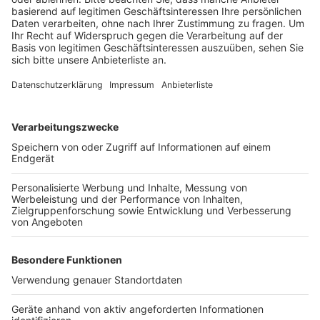
Stadtmeisterin gekürt, es gibt eine Schulwertung und
zum Schluss wird dann noch der Mondscheinpokal
verliehen.
Anzeige
©
Radio Erft
Anzeige
Weitere Themen von Rhein und Erft
Anzeige
Baustelle auf der A1/A61 sorgt für Unmut bei
Autofahrern
Hilfe für Bäume im Brühler Schlosspark