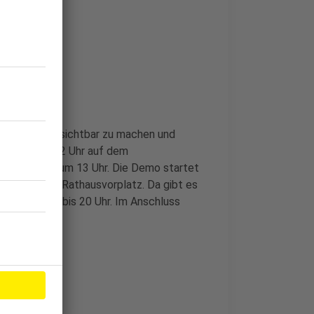
eben in Brühl sichtbar zu machen und
. August um 12 Uhr auf dem
de starten um 13 Uhr. Die Demo startet
et auf dem Rathausvorplatz. Da gibt es
n und Bands bis 20 Uhr. Im Anschluss