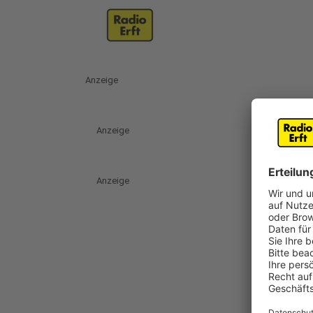
Anzeige
Anzeige
Anzeige