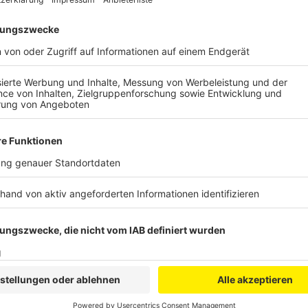
Anzeige
Ablauf der Veranstaltung
Anzeige
Ziel der Veranstalter ist es, mit dem CSD queeres L
dadurch die Toleranz zu fördern. Los geht es am 30
Rathausvorplatz. Das Bühnenprogramm und Info-Stän
um 14 Uhr auf dem Balthasar-Neumann-Platz und end
dann ein buntes Bühnenprogramm mit vielen Künstler
steigt eine Aftershow-Party im Markt 20.
Anzeige