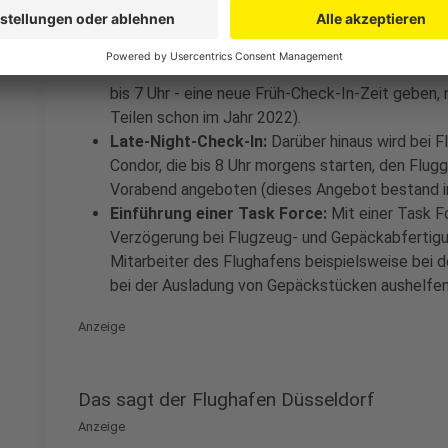
soll bis zum Beginn der Sommerferien eine voll
Gepäckaufgabe ermöglicht werden.
Früh-Check-in ab 3 Uhr:
Für Condor- und Eurowin
bis 7 Uhr - eine neue Früh-Check-In-Zeit geben,
Teilen schon im Jahr 2022).
Late-Night-Check-In:
Darüber hinaus wird bei F
Condor, die bis 8 Uhr morgens starten, den Flug
Vorabend angeboten (dieses Angebot bestand in
Einführung einer Task Force:
Mit einer Task F
Verzögerung bei Flugzeug- und Gepäckabfertigu
Mitarbeiter des Flughafens beispielsweise bei 
bei der Ausladung von Gepäckstücken aushelfen
Anzeige
Das sagt der Flughafen Düsseldorf
Anzeige