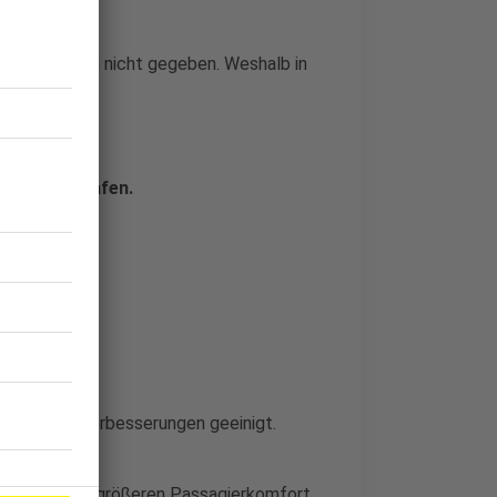
 ist natürlich nicht gegeben. Weshalb in
rden:
kontrollen
h den Flughafen.
rungen und Verbesserungen geeinigt.
ufgabe: Für größeren Passagierkomfort