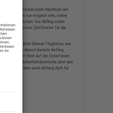
 die Verantwortlichen beim Nachbarn am
r Osterferien nun möglich sein, online
ontrolle zu buchen. Vor Abflug sollen
eldorf ein festes Zeitfenster für die
Maßnahme am Köln-Bonner Flughafen, wie
am Köln-Bonn-Airport bereits Anfang
eich. Auch mit Blick auf die Osterferien
Slots für die Sicherheitskontrolle über den
 System soll dann auch Anfang April für