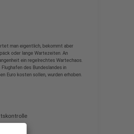
artet man eigentlich, bekommt aber
päck oder lange Wartezeiten. An
gangenheit ein regelrechtes Wartechaos.
n Flughafen des Bundeslandes in
en Euro kosten sollen, wurden erhoben.
tskontrolle