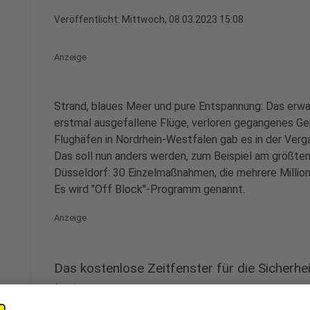
Veröffentlicht:
Mittwoch, 08.03.2023 15:08
Anzeige
Strand, blaues Meer und pure Entspannung: Das erw
erstmal ausgefallene Flüge, verloren gegangenes Ge
Flughäfen in Nordrhein-Westfalen gab es in der Ver
Das soll nun anders werden, zum Beispiel am größte
Düsseldorf: 30 Einzelmaßnahmen, die mehrere Million
Es wird "Off Block"-Programm genannt.
Anzeige
Das kostenlose Zeitfenster für die Sicherhei
Anzeige