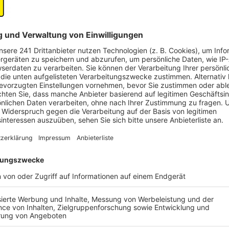
Die vielleicht interessanteste Neuerung haben sich
Flughafen Köln-Bonn abgeschaut. Es soll zu Beginn de
kostenlos ein Zeitfenster für die eigene Sicherheitsk
Reisende online auf der Website des Flughafens Düss
eigene Sicherheitskontrolle reservieren können.
Seit Dezember 2022 ist dies schon eine bewährte 
Lukas Weinberger erklärt: "Der Service-Gateway ist 
Dezember eingeführt worden. Seither läuft er erfolgr
wird es für unsere Fluggäste natürlich möglich sein, 
Service zu buchen", sagt der Pressesprecher. Dieses
den Düsseldorfer Flugverkehr stehen.
Anzeige
Weitere Maßnahmen
Anzeige