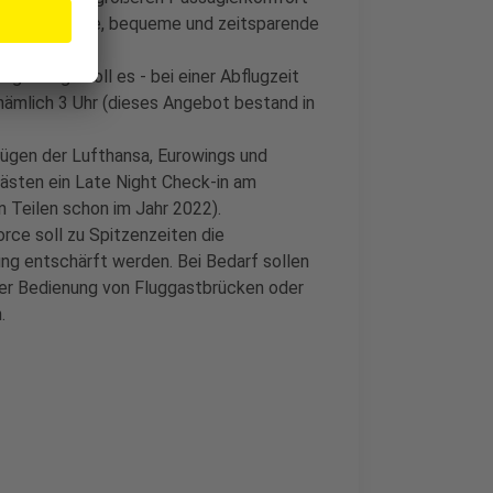
automatisierte, bequeme und zeitsparende
gs-Flüge soll es - bei einer Abflugzeit
 nämlich 3 Uhr (dieses Angebot bestand in
lügen der Lufthansa, Eurowings und
gästen ein Late Night Check-in am
 Teilen schon im Jahr 2022).
orce soll zu Spitzenzeiten die
ng entschärft werden. Bei Bedarf sollen
der Bedienung von Fluggastbrücken oder
.