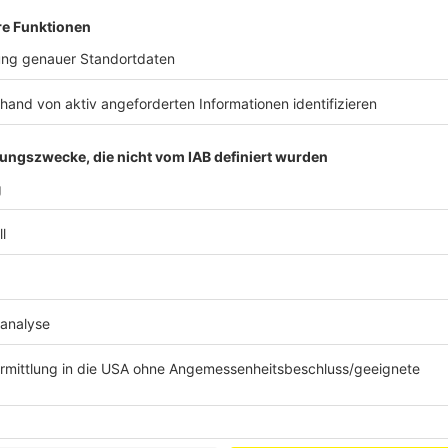
Dass damit alle Warteschlangen sich in Luft auflösen,
Düsseldorf noch folgende Maßnahmen eingeführt wu
Neue Priority Lane
Mehr Personal an den jeweiligen Sicherheits
Verstärkung an den Fluggastkontrollen durc
Anzeige
Änderungen bei der Gepäckabgabe
Anzeige
Hier haben sich die Verantwortlichen auch auf Ände
Folgendes ist vorgesehen:
Self Bag Drop-Schalter:
zeitsparende Gepäcka