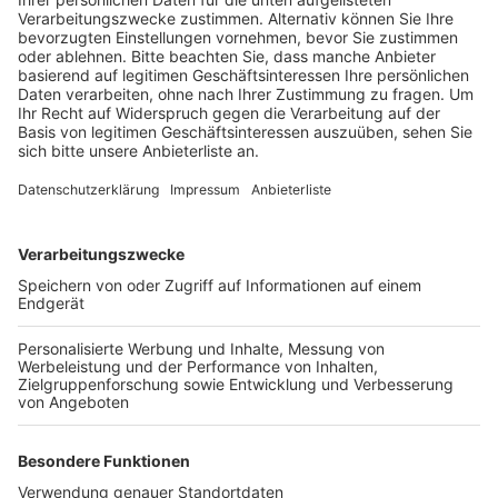
Besucher gleichzeitig in den Zoo.
Veröffentlicht:
Montag, 04.05.2020 17:19
Anzeige
Und - wer rein will, der muss neben einer Eintrittskarte
auch ein
Reservierungs-Ticket
haben. Das Restaurant
bleibt zu, heißt es vom Zoo. Aber alle Imbissbuden
sind geöffnet – hier gibt es aktuell aber Speisen und
Getränke nur zum mitnehmen. Mindesten noch bis
Donnerstag sind auch die Spielplätze im Zoo gesperrt.
Es gibt keine Führungen und auch keine öffentlichen
Fütterungen. Und die Besucher müssen weiter auf die
Tierhäuser und das Aquarium verzichten. Sie alle
bleiben vorerst geschlossen, heißt es von der
Zooleitung.