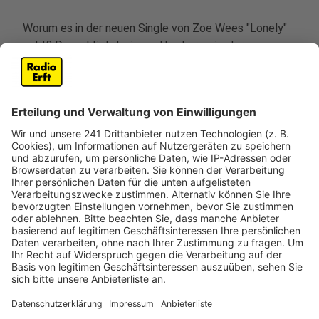
Worum es in der neuen Single von Zoe Wees "Lonely"
geht? Das erklärt die junge Hamburgerin, deren
Karriereleiter seit 2020 steil nach oben zeigt, am
besten selbst: "Ich fing an, diesen Song zu schreiben,
als ich kurz vor Weihnachten 2021 eine wirklich harte
Zeit durchmachte, und er half mir, mich weniger allein
zu fühlen“, schreibt Wees unter einem Post auf der
Plattform Instagram - kurz vor der Release des Songs.
"Durch das Veröffentlichen meiner Songs habe ich
viele neue, großartige Freundschaften geschlossen
und es wurden mir sehr viele Dinge ermöglicht. Aber
ich habe mich dennoch oft allein gefühlt. Mir wurde
klar, dass man tolle Menschen um sich haben, man
aber trotzdem einsam sein kann.“
Anzeige