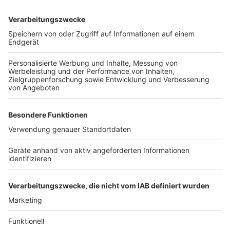
Wir benötigen Ihre
Zustimmung, um den YouTube
Video-Service zu laden!
Wir verwenden einen Service eines
Drittanbieters, um Videoinhalte
einzubetten. Dieser Service kann
Daten zu Ihren Aktivitäten
sammeln. Bitte lesen Sie die
Details durch und stimmen Sie der
Nutzung des Service zu, um dieses
Video anzusehen.
Mehr Informationen
Die neue Single von Zoe Wees: "Lonely".
Akzeptieren
Anzeige
powered by
Usercentrics Consent
Management Platform