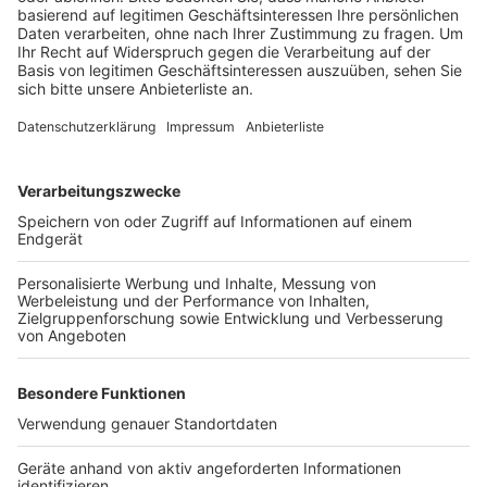
war. Ihren Angaben zufolge war es das aber wert. Na,
dann.
Anzeige
Zehendrücken-WM
Anzeige
Armdrücken kann jeder, habt ihr auch schon mal
Zehendrücken gemacht? Es klingt genauso komisch
wie anstrengend. Und doch gibt es auch bei so einem
kuriosen Wettbewerb eine Weltmeisterschaft. Die
"Toe Wrestling Championship" findet 2023 in einem
kleinen Örtchen namens Ashbourne in der Mitte
Englands
in der "Haig Bar" statt. Ob Teilnehmer
aufgrund von bestimmten Gerüchen disqualifiziert