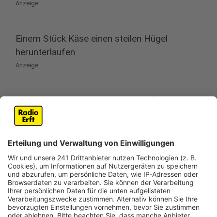
Anzeige
Einem Stück Käse einen steilen Hügel
herunterlaufen
Anzeige
Diese Tradition besteht den Angaben zufolge schon
seit über 500 Jahren. In Gloucester, im Westen
Englands, laufen Menschen einem Stück Käse einen
sehr steilen Hügel hinunter. Prellungen, Brüche,
Gehirnerschütterungen und weitere Verletzungen sind
dabei fast schon vorprogrammiert. Am letzten Montag
im Mai findet dieser Wettbewerb statt.
Der schnellste
Mann oder die schnellste Frau
erhält anschließend das
3 bis 4 Kilo schwere Laib Käse als Hauptgewinn. 2023
war dies im Übrigen Delaney Irving aus Kanada, die
nach Zielankunft für eine gewisse Zeit bewusstlos