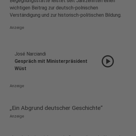
Begegnungsstätte leistet seit Jahrzehnten einen
wichtigen Beitrag zur deutsch-polnischen
Verständigung und zur historisch-politischen Bildung.
Anzeige
José Narciandi
play_circle
Gespräch mit Ministerpräsident
Wüst
Anzeige
„Ein Abgrund deutscher Geschichte“
Anzeige