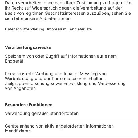
ermöglichen. Die Zahl der geförderten
Teilnehmerinnen und Teilnehmer habe sich bereits
verdoppelt. „Wir müssen den Weg entschlossen
weitergehen“, sagte Wüst uns. Gerade die direkte
Begegnung mit den Orten der Verbrechen könne
helfen, Antisemitismus entgegenzutreten.
Anzeige
Besuch, der erschüttert
Anzeige
Auch persönlich habe ihn der Besuch erschüttert.
Besonders die Dimension des Lagers Birkenau und
„dieser Zynismus“, der in Auschwitz sichtbar werde,
hätten ihn bewegt. „Es hat mich heute teilweise
angefasst, erschüttert an Stellen, wo ich nicht damit