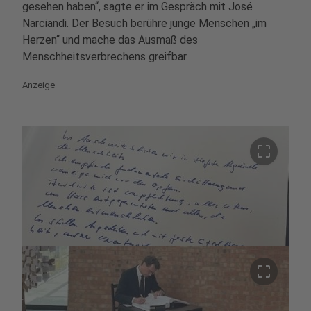
gesehen haben“, sagte er im Gespräch mit José
Narciandi. Der Besuch berühre junge Menschen „im
Herzen“ und mache das Ausmaß des
Menschheitsverbrechens greifbar.
Anzeige
crop_free
crop_free