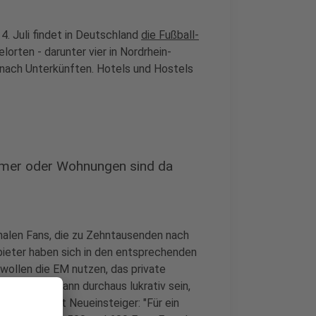
4. Juli findet in Deutschland
die Fußball-
elorten - darunter vier in Nordrhein-
nach Unterkünften. Hotels und Hostels
mmer oder Wohnungen sind da
nalen Fans, die zu Zehntausenden nach
bieter haben sich in den entsprechenden
wollen die EM nutzen, das private
ten. Das kann durchaus lukrativ sein,
mund
und berät Neueinsteiger: "Für ein