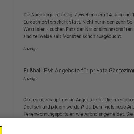
Die Nachfrage ist riesig. Zwischen dem 14. Juni und 1
Europameisterschaft
statt. Nicht nur in den zehn Spi
Westfalen - suchen Fans der Nationalmannschaften 
sind teilweise seit Monaten schon ausgebucht.
Anzeige
Fußball-EM: Angebote für private Gästezi
Anzeige
Gibt es überhaupt genug Angebote für die internatio
Deutschland pilgern werden? Ja. Denn viele neue An
Ferienwohnungsportalen wie Airbnb angemeldet. Sie 
Gästezimmer oder sogar die gesamte Wohnung anzubie
sagt Hendrik Kuhlmann. Er selbst
vermietet in Dort