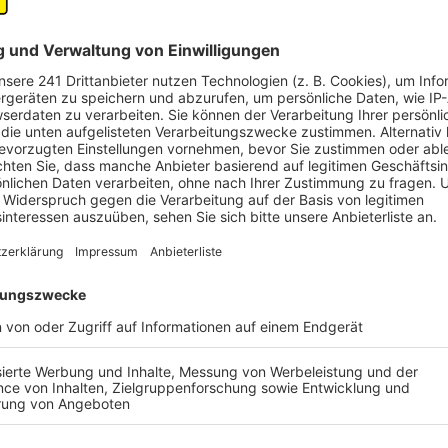
Apartment liegt man bei der Nacht der jeweiligen Sp
teilweise noch weit darüber hinaus. Bis zu 1.000 Euro
der Geschäftsführer der Ferienwohnungsagentur BR
Anzeige
Fußball-EM: Wohnung vermieten - was es rec
Anzeige
Wir haben euch
in einem weiteren Artikel
über die rec
nicht selbst Eigentümer sein, bedarf es einer Geneh
Städten in NRW eine Wohnraum-ID. Die gibts über da
Außerdem ist ein Buchungskalender zu führen und di
Kreises zur Wohnraumvermietung sind zu beachten. Z
Übrigen, außer ihr nehmt weniger als 520 Euro im Jahr
Anzeige