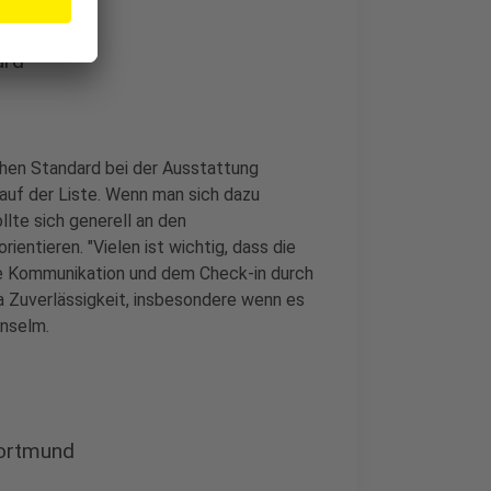
ard
chen Standard bei der Ausstattung
auf der Liste. Wenn man sich dazu
llte sich generell an den
entieren. "Vielen ist wichtig, dass die
die Kommunikation und dem Check-in durch
 Zuverlässigkeit, insbesondere wenn es
Anselm.
Dortmund