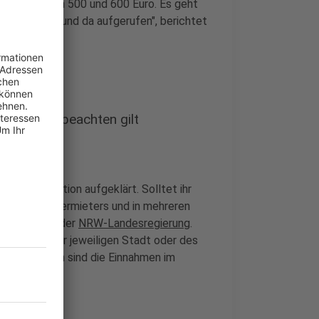
iele zwischen 500 und 600 Euro. Es geht
 werden hier und da aufgerufen", berichtet
IGHT.
htlich zu beachten gilt
htliche Situation aufgeklärt. Solltet ihr
migung des Vermieters und in mehreren
s Bauportal der
NRW-Landesregierung
.
e Gesetze der jeweiligen Stadt oder des
u versteuern sind die Einnahmen im
 ein.