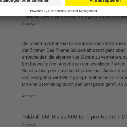
Fußball-EM: Fans erwarten gewissen Stand
Anzeige
Die meisten Airbnb-Gäste erwarten einen hotelähnli
der Zimmer. Das Thema Sauberkeit steht ganz oben 
entscheidet, die eigenen vier Wände zu vermieten, so
bestbewertesten Angeboten der jeweiligen Portale ori
Beschreibung der Unterkunft präzise ist. Auch auf 
den Gastgeber wird Wert gelegt. Selbes beim Thema
um eine Stornierung durch den Gastgeber geht", so 
Anzeige
Fußball-EM: Bis zu 800 Euro pro Nacht in 
Anzeige