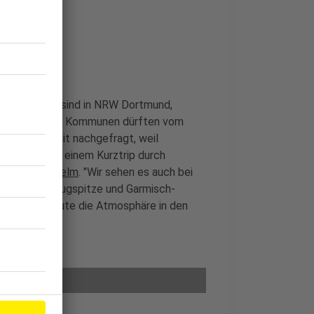
tieren
r-Städte. Das sind in NRW Dortmund,
ere Städte und Kommunen dürften vom
g sind derzeit nachgefragt, weil
n die EM mit einem Kurztrip durch
b Kathrin Anselm
. "Wir sehen es auch bei
d, die Ecke Zugspitze und Garmisch-
llen, dass Leute die Atmosphäre in den