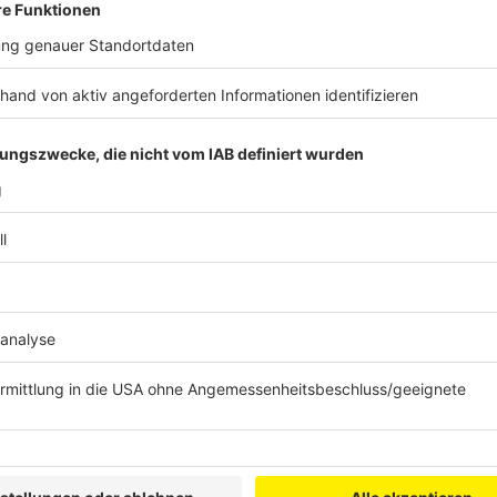
Fußball-EM: Nicht nur Spielorte können profi
Anzeige
Die meisten Fans zieht es natürlich in die Gastgebe
Düsseldorf, Gelsenkirchen und Köln. Aber auch and
EM-Boom profitieren. Städte in der näheren Umgebun
Wohnungen dort etwas günstiger sind. Viele verbinde
Deutschland, sagt die Deutschland-Chefin von
Airbn
uns in den Trends. Nord- und Ostsee, Süddeutschlan
Partenkirchen. Von daher kann ich mir das gut vorste
Austragungsstädten mitnehmen wollen."
Anzeige
©
X/UEFA 2024
Anzeige