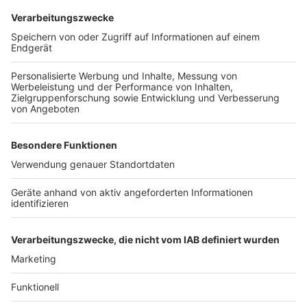
Erinnerung an die eigene Mutter
Anzeige
Bei dem aktuellen Opfer soll ihn die Stimme der Frau
am Telefon an seine Mutter erinnert haben. Daraufhin
hatte er das Treffen mit ihr verabredet, war dann aber
nach eigenen Aussagen enttäuscht, weil die Frau nicht
wie seine Mutter aussah. Jetzt soll der Psychiater
gehört werden, der dem Mann eine
"hochproblematische Sexualität" attestiert hatte und
von einer Gefahr für die Allgemeinheit ausgeht. Am 10
Aprill soll weiter verhandelt werden.
Anzeige