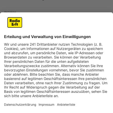
Anzeige
Das Opfer, eine Frau, die ein Kinderbett bei Ebay
inseriert hatte, soll ihn stark ein seine Mutter erinnert
haben, so der 59-Jährige. Er soll die Frau bei dem
Treffen zum Verkauf des Bettes von hinten
angegriffen und mit einem Messer attackiert haben.
Die Frau wurde dabei schwer verletz. Bisher hatte der
Angeklagte immer behauptet, sein Opfer ausrauben zu
wollen. Bereits während der ersten Verhandlungstage
waren aber weitere Fälle zur Sprache gekommen, in
denen der Angeklagte Frauen, die Kinderbetten
inseriert hatten, angerufen und am Telefon sexuell
beleidigt hatte.
Anzeige