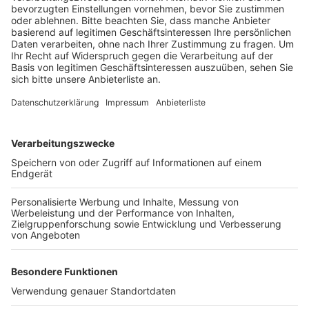
Liblar vorgestellt.
Veröffentlicht:
Freitag, 25.10.2019 18:19
Anzeige
Für die Studie hat das Institut für Handelsfragen
Passanten in beiden Stadtteilen befragt. Dabei ist es
vor allem darum gegangen, wie attraktiv die Besucher
die Innenstadt finden, zum Beispiel in Bezug auf
Geschäfte und Gastronomie. Weitere Kriterien waren
Sehenswürdigkeiten, Veranstaltungen und
Parkmöglichkeiten.
Anzeige