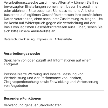
Anzeige
Der Besitzer der Wiese hatte dagegen argumentiert,
dass das Protestcamp wegen des Grundrechts der
Versammlungsfreiheit stehen bleiben darf. Das sehen
die Aachener Richter anders: nur friedliche
Versammlungen ohne Waffen sind geschützt. Und von
einer friedlichen Versammlung kann nach ihrer
Einschätzung keine Rede sein, immer wieder gebe es
im Hambacher Forst Straftaten, Polizeieinsätze und
Angriffe mit Molotow-Cocktails. Gegen den Beschluss
des Verwaltungsgerichts Aachen kann der
Wiesenbesitzer Beschwerde vor dem
Oberverwaltungsgericht in Münster einlegen.
Anzeige