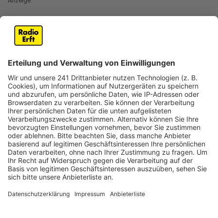
Anzeige
Polizei warnt vor Anrufen von falschen
Bankmitarbeitern
Anzeige
In dieser Woche haben falsche Bankmitarbeiter wieder
in mehreren Städten im Kreis zugeschlagen. Sie haben
unter anderem in Bergheim und Hürth Menschen um ihr
Geld gebracht. Auch in Elsdorf. Dort haben
die Betrüger angerufen, weil angeblich eine
Fehlbuchung korrigiert werden müsste. Wenig später
stand auch schon der vermeintliche Sparkassen-
Mitarbeiter vor der Tür der alten Dame und hat ihre
Karte abgeholt. Mehr als 1.200 Euro wurden dann von
ihrem Konto abgebucht. Jetzt ermittelt die Polizei.