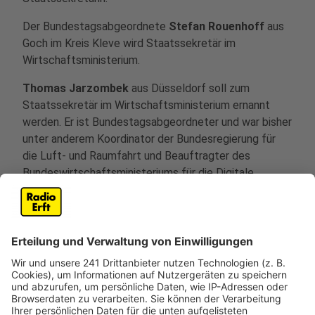
Der Bundestagsabgeordnete
Stefan Rouenhoff
aus
Goch im Kreis Kleve wird Staatssekretär im
Wirtschaftsministerium.
Thomas Jarzombek
aus Düsseldorf soll zum
Staatssekretär im Wirtschaftsministerium ernannt
werden. Er ist Bundestagsabgeordneter und war bisher
unter anderem Koordinator der Bundesregierung für
die Luft- und Raumfahrt und Beauftragter des
Bundeswirtschaftsministeriums für die Digitale
Wirtschaft und Start-ups.
Der aus Bedburg stammende Bundestagsabgeordnete
und Rechtsanwalt
Georg Kippels
übernimmt im
Bundesgesundheitsministerium das Amt des
Staatssekretärs.
Im Forschungsministerium wird
Matthias Hauer
neuer
Staatssekretär. Hauer ist Rechtsanwalt, kommt