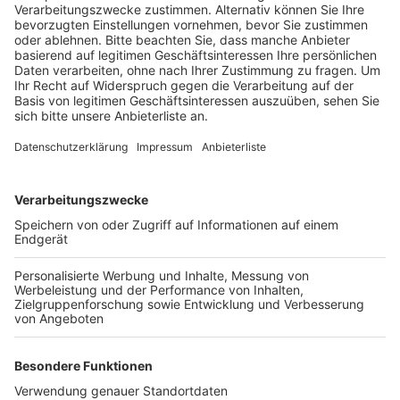
gebürtig aus Hattingen und ist der Vorsitzende der
CDU in Essen.
Anzeige
©
picture alliance/dpa | Fabian Sommer
Serap Güler soll neue Staatsministerin im Auswärtigen
Amt werden - eine Art Vertreterin des designierten
Außenministers Johann Wadephul.
Anzeige
Unterm Strich ist NRW in der neuen
Regierungsmannschaft gut vertreten - wenn auch
nicht immer an prominenter Stelle. Immerhin wird aber
mit
Jens Spahn
ein Spitzenpolitiker aus Ahaus der