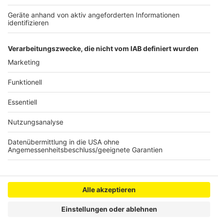
wohl künftige CDU-Fraktionschef im Bundestag. Und
der künftige Kanzler,
Friedrich Merz
, kommt ja auch
aus NRW - aus Brilon im Sauerland.
Autor: José Narciandi
Anzeige
Anzeige
Anzeige
Anzeige