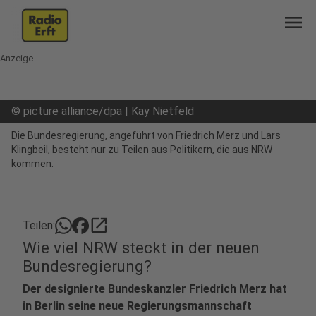
menu
Anzeige
©
picture alliance/dpa | Kay Nietfeld
Die Bundesregierung, angeführt von Friedrich Merz und Lars
Klingbeil, besteht nur zu Teilen aus Politikern, die aus NRW
kommen.
open_in_new
Teilen:
Wie viel NRW steckt in der neuen
Bundesregierung?
Der designierte Bundeskanzler Friedrich Merz hat
in Berlin seine neue Regierungsmannschaft