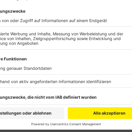
Anzeige
Für den Umstieg in Richtung Nachhaltigkeit und Kli
Fördermöglichkeiten, allerdings wissen viele Unterne
kommen können. Hier wollen die Wirtschaftsförderun
Erft-Kreises ansetzen. Sie bieten am Donnerstagab
Wegweiser durch den Förder-Dschungel auf einer ge
Außerdem sind auch Klimaschutzmanager vor Ort, um
Anzeige