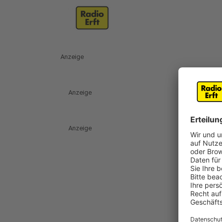
Anzeige
Anzeige
Anzeige