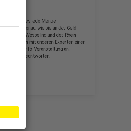
maschutz gibt es jede Menge
hmen nicht genau, wie sie an das Geld
g der Stadt Wesseling und des Rhein-
end zusammen mit anderen Experten einen
meinsamen Info-Veranstaltung an.
 Fragen zu beantworten.