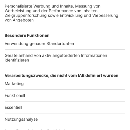
hermachen: Unter dem Motto „Grün statt Grau“ legt
die Stadt die Bereiche am Außenkreisel künftig als
Grünflächen an. Die Arbeiten dauern voraussichtlich bis
Anfang August. In dieser Zeit muss der
Durchgangsverkehr mit Einschränkungen rechnen: so
ist die Hubertusstraße nur bis zum Kreisel befahrbar.
Auch auf dem Mühlenweg müssen Autofahrer mit
Behinderungen rechnen: die Achse durch den
Kreisverkehr ist halbseitig gesperrt und eine Ampel
regelt den Verkehr. Nach Angaben der Stadt ist eine
Umleitung ausgeschildert.
Anzeige
Anzeige