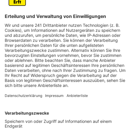
werden. Die ersten Arbeiten starten am Mittwoch.
Veröffentlicht:
Dienstag, 02.04.2024 14:10
Anzeige
Für den notwendigen Umbau richtet die Stadt am
Mittwoch die Verkehrsführung ein, am Donnerstag
sollen dann die eigentlichen Arbeiten beginnen. Bislang
versperren geparkte Autos direkt an den Ein- und
Ausfahrtspuren die Sicht auf Fußgänger und Radfahrer.
Durch den Umbau werden die Zu- und Ausfahrten
näher an den Innenkreis verlegt. Damit soll die Sicht
verbessert, aber die Autofahrer auch automatisch
abgebremst werden. Ein weiterer Schwerpunkt sind
die Überwege: sie werden neu angelegt und
barrierefrei gestaltet. Auch die Straßenbeleuchtung
wird angepasst. Und der Kreisel soll auch optisch mehr