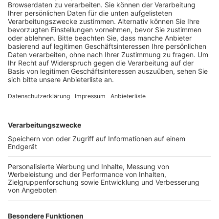
Anzeige
Rund vier Monate nach Bekanntwerden der Pläne gibt
es immer noch keine Details. Bei der jüngsten
Betriebsversammlung konnte der
Vorstandsvorsitzende aber offenbar Zuversicht
vermitteln. Der Evonik-Chef habe eine enge
Abstimmung mit den Beschäftigten angekündigt und
man rechne damit, dass es am Ende vernünftige
Lösungen gebe, heißt es vom Betriebsrat. Die
Stimmung in der Belegschaft beschreibt der
Betriebsrat als gemischt. Es gebe negative, eher
abwartende aber auch positive Rückmeldungen.
Insgesamt seien die rund 500 betroffenen Leute aber
motiviert, mitzuziehen. Für Entspannung dürfte sorgen,
dass sie bis 2032 vor betriebsbedingten Kündigungen
geschützt sind. Evonik will bis zum übernächsten