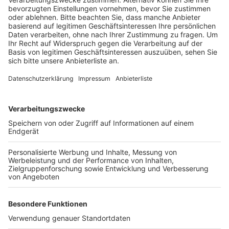
Veröffentlicht:
Donnerstag, 02.03.2023 14:04
Anzeige
Deswegen fahren zwischen beiden Orten von Samstag
den 11.03. bis zum darauffolgenden frühen
Montagmorgen keine Bahnen. Stattdessen werden
Ersatzbusse eingesetzt. In Wesseling starten sie
direkt am Bahnhof an der Bushaltestelle Konrad-
Adenauer-Straße. Die Kölner Verkehrsbetriebe
empfehlen allen Fahrgästen, sich vorher über die
Fahrplanauskunft im Internet zu informieren.
Außerdem gibt es auch Aushänge an den Haltestellen.
Anzeige