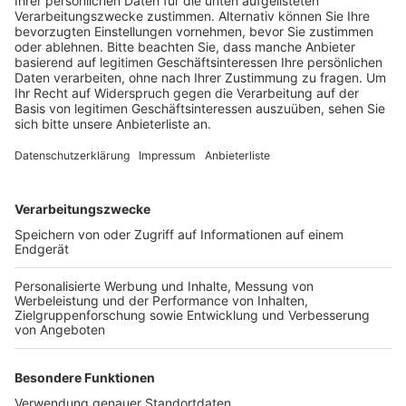
ansehen.
Veröffentlicht:
Donnerstag, 18.06.2020 17:18
Anzeige
Die Stadt erhöht den Druck auf die Eigentümer des
Geländes: die Mehrheit des Rates hat ein
Vorkaufsrecht für das neun Hektar große Gelände auf
den Weg gebracht. Die Stadt setzt darauf, dass so
wieder Bewegung in die Sache kommt. Denn schon
seit Jahren macht sie sich dafür stark, auf dem
ehemaligen Norton-Gelände wieder Gewerbe
anzusiedeln, allerdings konnte sie sich bislang nicht mit
den Eigentümern einigen. Die Stadtverwaltung hat sich
nach Angaben von Bürgermeister Esser vor diesem
Schritt juristischen Rat eingeholt.