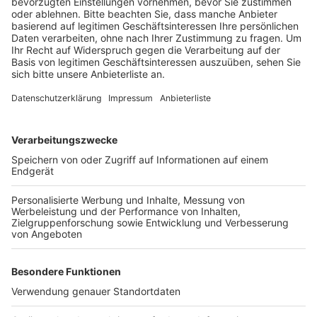
Veröffentlicht:
Freitag, 23.10.2020 09:48
Anzeige
Der 47 Jahre alte Fahrer des anderen Autos wurde
leicht verletzt. Während der Unfallaufnahme und der
Bergung der Fahrzeuge musste die A555 nach Köln
zwischen Bornheim und Godorf für mehrere Stunden
gesperrt werden. Der Verkehr wurde abgeleitet – was
besonders in Wesseling für lange Staus gesorgt hat.
Anzeige