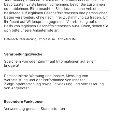
Anzeige
Bei Parkour geht es darum, nur mit der eigenen
Körperkraft Hindernisse zu überwinden. Und bei
Calisthenics wird der eigene Körper eingesetzt, um die
Fitness und die Muskeln zu trainieren. Insgesamt gibt
es laut Stadt 12 Geräte, die weitgehend barrierefrei
sind. Sie seien damit auch für Rollstuhlfahrer
zugänglich. Und es gibt einen Bereich für Anfänger und
einen für Fortgeschrittene. Für den gesamten
Sportpark am Entenfang hat die Stadt Wesseling rund
500.000 Euro investiert.
Anzeige