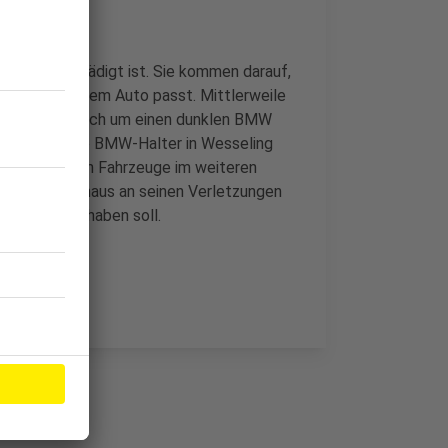
 Front beschädigt ist. Sie kommen darauf,
urde, das zu dem Auto passt. Mittlerweile
nach soll es sich um einen dunklen BMW
schon diverse BMW-Halter in Wesseling
prüfen sie auch Fahrzeuge im weiteren
r im Krankenhaus an seinen Verletzungen
ße gesessen haben soll.