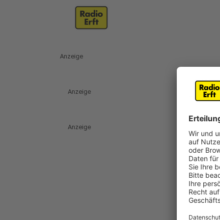
Anzeige
Anzeige
Anzeige