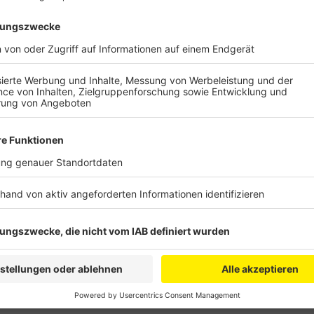
Anzeige
Die Ermittler suchen jetzt einen 1er-BMW, der an der
weil an der Unfallstelle ein Fahrzeugteil gefunden w
liegen der Polizei diverse Zeugenaussagen vor, dem
handeln. Die Beamten haben nach eigenen Angaben 
aufgesucht und die Autos kontrolliert. Derzeit über
Umkreis von Wesseling. Der 20-jährige Fußgänger wa
gestorben. Es gibt Hinweise, wonach er auf der Stra
Anzeige