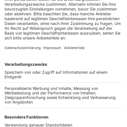
und sitzen so regelmäßig neben anderen Kollegen.
Veröffentlicht:
Dienstag, 30.05.2023 12:21
Anzeige
Außerdem gibt es viele Bereiche mit Sesseln und
Sofas, frei buchbaren Besprechungsräumen und eine
große Küche mit Sitzmöglichkeiten. Die rund 120
Angestellten haben zudem die Möglichkeit, bis zu drei
Tage in der Woche im Homeoffice zu arbeiten. Mit
dem neuen Konzept möchte das Unternehmen die
Zufriedenheit der Angestellten am Arbeitsplatz
steigern und gleichzeitig auch ein Zeichen für eine
neue Arbeitskultur setzen, so eine Sprecherin. Nissan
ist vor einem Jahr von Brühl nach Wesseling in die
modernen Büroräume gezogen.