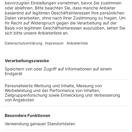
Veröffentlicht:
Montag, 03.06.2024 16:22
Anzeige
Es gibt Cocktails, Burger und Schaschlik, aber auch
Süßes wie Crepes, Waffeln am Spieß und Törtchen.
Die Kids können sich auf Figuren aus Luftballons,
Hüpfburgen und eine Popcornmaschine freuen. Der
Feierabendmarkt auf der Flach-Fengler-Straße geht
bis 21 Uhr. Er findet bis September an jedem ersten
Donnerstag im Monat statt.
Anzeige